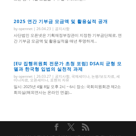
2025 연간 기부금 모금액 및 활용실적 공개
by
opennet
|
26.04.23
|
공지사항
사단법인 오픈넷은 기획재정부장관이 지정한 기부금단체로, 연
간 기부금 모금액 및 활용실적을 매년 투명하게...
[EU 집행위원회 전문가 초청 포럼] DSA의 균형 모
델과 한국형 입법의 실천적 과제
by
opennet
|
26.03.27
|
공지사항
,
국제세미나
,
논평/보도자료
,
세
미나자료
,
오픈세미나
,
표현의 자유
일시: 2025년 4월 8일 오후 2시 ~ 6시 장소: 국회의원회관 제2소
회의실(해외연사는 온라인 연결)...