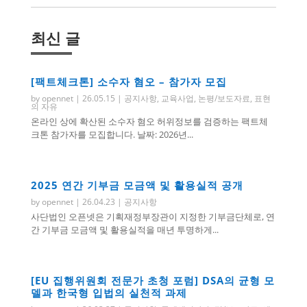
최신 글
[팩트체크톤] 소수자 혐오 – 참가자 모집
by
opennet
|
26.05.15
|
공지사항
,
교육사업
,
논평/보도자료
,
표현
의 자유
온라인 상에 확산된 소수자 혐오 허위정보를 검증하는 팩트체
크톤 참가자를 모집합니다. 날짜: 2026년...
2025 연간 기부금 모금액 및 활용실적 공개
by
opennet
|
26.04.23
|
공지사항
사단법인 오픈넷은 기획재정부장관이 지정한 기부금단체로, 연
간 기부금 모금액 및 활용실적을 매년 투명하게...
[EU 집행위원회 전문가 초청 포럼] DSA의 균형 모
델과 한국형 입법의 실천적 과제