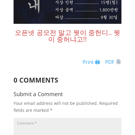
오픈넷 공모전 말고 뭣이 중헌디.. 뭣
이 중허냐고!!
Print 🖨
PDF
0 COMMENTS
Submit a Comment
Your email address will not be published.
Required
fields are marked
*