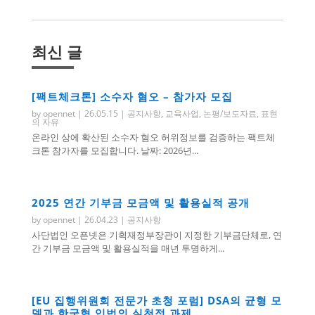
최신 글
[팩트체크톤] 소수자 혐오 – 참가자 모집
by
opennet
|
26.05.15
|
공지사항
,
교육사업
,
논평/보도자료
,
표현
의 자유
온라인 상에 확산된 소수자 혐오 허위정보를 검증하는 팩트체
크톤 참가자를 모집합니다. 날짜: 2026년...
2025 연간 기부금 모금액 및 활용실적 공개
by
opennet
|
26.04.23
|
공지사항
사단법인 오픈넷은 기획재정부장관이 지정한 기부금단체로, 연
간 기부금 모금액 및 활용실적을 매년 투명하게...
[EU 집행위원회 전문가 초청 포럼] DSA의 균형 모
델과 한국형 입법의 실천적 과제