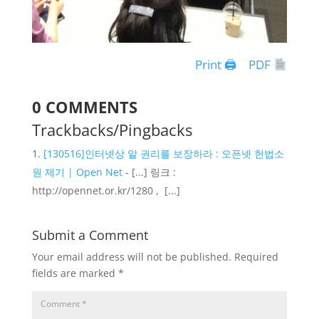
Print 🖨
PDF
0 COMMENTS
Trackbacks/Pingbacks
[130516]인터넷상 알 권리를 보장하라 : 오픈넷 헌법소
원 제기 | Open Net
- [...] 링크 :
http://opennet.or.kr/1280 , [...]
Submit a Comment
Your email address will not be published.
Required
fields are marked
*