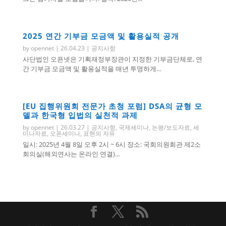
2025 연간 기부금 모금액 및 활용실적 공개
by
opennet
|
26.04.23
|
공지사항
사단법인 오픈넷은 기획재정부장관이 지정한 기부금단체로, 연
간 기부금 모금액 및 활용실적을 매년 투명하게...
[EU 집행위원회 전문가 초청 포럼] DSA의 균형 모
델과 한국형 입법의 실천적 과제
by
opennet
|
26.03.27
|
공지사항
,
국제세미나
,
논평/보도자료
,
세
미나자료
,
오픈세미나
,
표현의 자유
일시: 2025년 4월 8일 오후 2시 ~ 6시 장소: 국회의원회관 제2소
회의실(해외연사는 온라인 연결)...