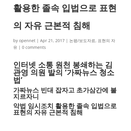
활용한 졸속 입법으로 표현
의 자유 근본적 침해
by
opennet
|
Apr 21, 2017
|
논평/보도자료
,
표현의 자
유
|
0 comments
인터넷 소통 원천 봉쇄하는 김
관영 의원 발의 ‘가짜뉴스 청소
법’
가짜뉴스 빈대 잡자고 초가삼간에 불
지르자니
악법 임시조치 활용한 졸속 입법으로
표현의 자유 근본적 침해