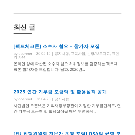
최신 글
[팩트체크톤] 소수자 혐오 – 참가자 모집
by
opennet
|
26.05.15
|
공지사항
,
교육사업
,
논평/보도자료
,
표현
의 자유
온라인 상에 확산된 소수자 혐오 허위정보를 검증하는 팩트체
크톤 참가자를 모집합니다. 날짜: 2026년...
2025 연간 기부금 모금액 및 활용실적 공개
by
opennet
|
26.04.23
|
공지사항
사단법인 오픈넷은 기획재정부장관이 지정한 기부금단체로, 연
간 기부금 모금액 및 활용실적을 매년 투명하게...
[EU 집행위원회 전문가 초청 포럼] DSA의 균형 모