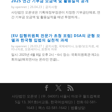
2025 연간 기부금 모금액 및 활용실적 공개
by
opennet
|
26.04.23
|
공지사항
사단법인 오픈넷은 기획재정부장관이 지정한 기부금단체로, 연
간 기부금 모금액 및 활용실적을 매년 투명하게...
[EU 집행위원회 전문가 초청 포럼] DSA의 균형 모
델과 한국형 입법의 실천적 과제
by
opennet
|
26.03.27
|
공지사항
,
국제세미나
,
논평/보도자료
,
세
미나자료
,
오픈세미나
,
표현의 자유
일시: 2025년 4월 8일 오후 2시 ~ 6시 장소: 국회의원회관 제2소
회의실(해외연사는 온라인 연결)...
사단법인 오픈넷 | (우. 04001) 서울시 마포구 월드컵북로
5길 13, 301호(서교동, 한국여성재단) | 전화 02-581-
1643 | 팩스 02-581-1642 | 법률상담: