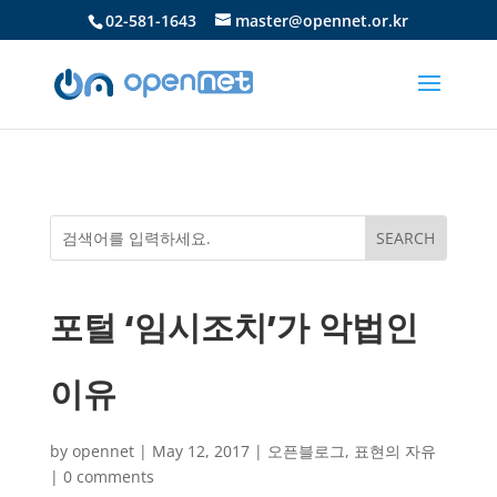
02-581-1643
master@opennet.or.kr
포털 ‘임시조치’가 악법인
이유
by
opennet
|
May 12, 2017
|
오픈블로그
,
표현의 자유
|
0 comments