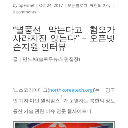
by
opennet
|
Oct 24, 2017
|
오픈블로그
,
표현의 자유
|
0 comments
“별풍선 막는다고 혐오가
사라지진 않는다” – 오픈넷
손지원 인터뷰
글 | 민노씨(슬로우뉴스 편집장)
‘노스코리아테크(
northkoreatech.org
)’는 영국
1
인 기자 마틴 윌리엄스
가 운영하는 북한의 정보
통신 기술 관련 이슈 전문 웹사이트다.