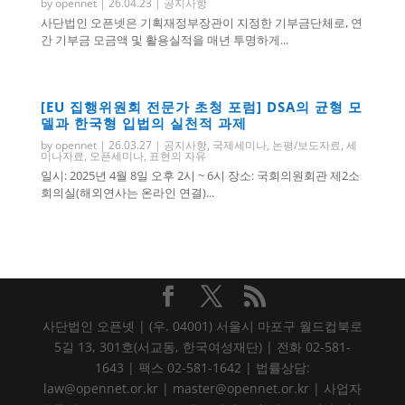
by
opennet
|
26.04.23
|
공지사항
사단법인 오픈넷은 기획재정부장관이 지정한 기부금단체로, 연
간 기부금 모금액 및 활용실적을 매년 투명하게...
[EU 집행위원회 전문가 초청 포럼] DSA의 균형 모
델과 한국형 입법의 실천적 과제
by
opennet
|
26.03.27
|
공지사항
,
국제세미나
,
논평/보도자료
,
세
미나자료
,
오픈세미나
,
표현의 자유
일시: 2025년 4월 8일 오후 2시 ~ 6시 장소: 국회의원회관 제2소
회의실(해외연사는 온라인 연결)...
사단법인 오픈넷 | (우. 04001) 서울시 마포구 월드컵북로
5길 13, 301호(서교동, 한국여성재단) | 전화 02-581-
1643 | 팩스 02-581-1642 | 법률상담:
law@opennet.or.kr | master@opennet.or.kr | 사업자