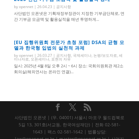
by
opennet
|
26.04.23
|
공지사항
사단법인 오픈넷은 기획재정부장관이 지정한 기부금단체로, 연
간 기부금 모금액 및 활용실적을 매년 투명하게...
[EU 집행위원회 전문가 초청 포럼] DSA의 균형 모
델과 한국형 입법의 실천적 과제
by
opennet
|
26.03.27
|
공지사항
,
국제세미나
,
논평/보도자료
,
세
미나자료
,
오픈세미나
,
표현의 자유
일시: 2025년 4월 8일 오후 2시 ~ 6시 장소: 국회의원회관 제2소
회의실(해외연사는 온라인 연결)...
사단법인 오픈넷 | (우. 04001) 서울시 마포구 월드컵북로
5길 13, 301호(서교동, 한국여성재단) | 전화 02-581-
1643 | 팩스 02-581-1642 | 법률상담:
law@opennet.or.kr | master@opennet.or.kr | 사업자