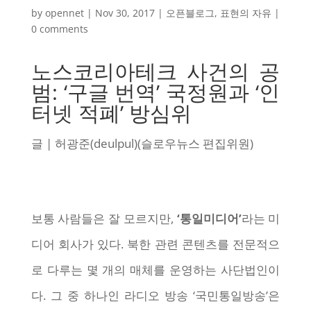
by
opennet
|
Nov 30, 2017
|
오픈블로그
,
표현의 자유
|
0 comments
노스코리아테크 사건의 공
범: ‘구글 번역’ 국정원과 ‘인
터넷 적폐’ 방심위
글 | 허광준(deulpul)(슬로우뉴스 편집위원)
보통 사람들은 잘 모르지만,
‘통일미디어’
라는 미
디어 회사가 있다. 북한 관련 콘텐츠를 전문적으
로 다루는 몇 개의 매체를 운영하는 사단법인이
다. 그 중 하나인 라디오 방송 ‘국민통일방송’은