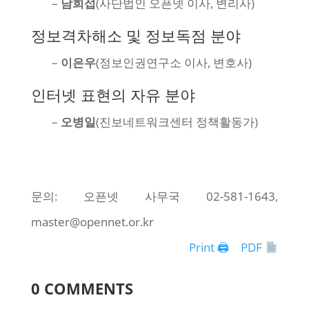
–
남희섭
(사단법인 오픈넷 이사, 변리사)
정보격차해소 및 정보독점 분야
–
이은우
(정보인권연구소 이사, 변호사)
인터넷 표현의 자유 분야
–
오병일
(진보네트워크센터 정책활동가)
문의: 오픈넷 사무국 02-581-1643,
master@opennet.or.kr
Print 🖨
PDF
0 COMMENTS