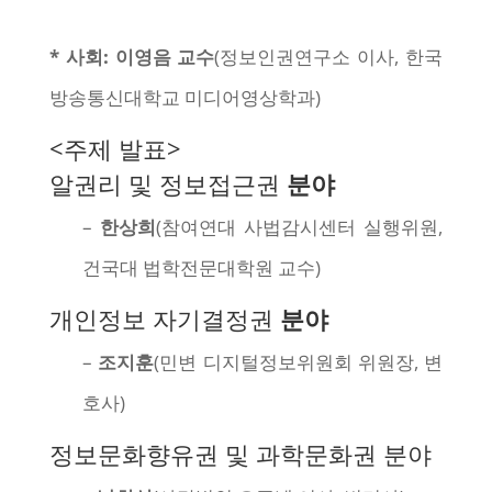
* 사회: 이영음 교수
(정보인권연구소 이사, 한국
방송통신대학교 미디어영상학과)
<주제 발표>
알권리 및 정보접근권
분야
–
한상희
(참여연대 사법감시센터 실행위원,
건국대 법학전문대학원 교수)
개인정보 자기결정권
분야
–
조지훈
(민변 디지털정보위원회 위원장, 변
호사)
정보문화향유권 및 과학문화권 분야