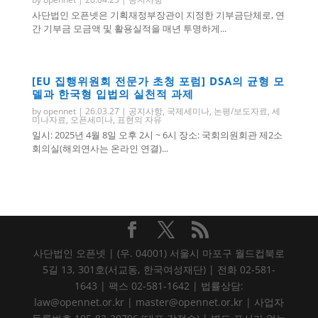
사단법인 오픈넷은 기획재정부장관이 지정한 기부금단체로, 연
간 기부금 모금액 및 활용실적을 매년 투명하게...
[EU 집행위원회 전문가 초청 포럼] DSA의 균형 모
델과 한국형 입법의 실천적 과제
by
opennet
|
26.03.27
|
공지사항
,
국제세미나
,
논평/보도자료
,
세
미나자료
,
오픈세미나
,
표현의 자유
일시: 2025년 4월 8일 오후 2시 ~ 6시 장소: 국회의원회관 제2소
회의실(해외연사는 온라인 연결)...
사단법인 오픈넷 | (우. 04001) 서울시 마포구 월드컵북로
5길 13, 301호(서교동, 한국여성재단) | 전화 02-581-
1643 | 팩스 02-581-1642 | 법률상담:
law@opennet.or.kr | master@opennet.or.kr | 사업자