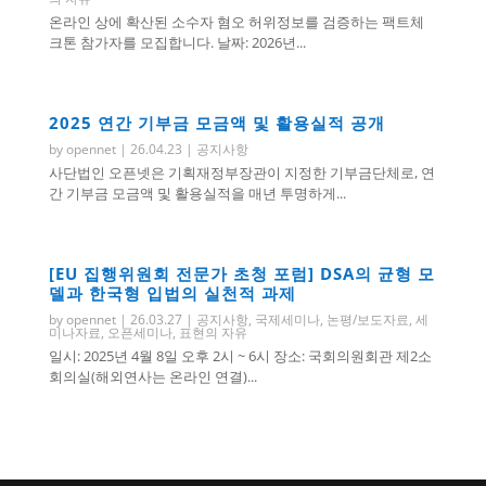
온라인 상에 확산된 소수자 혐오 허위정보를 검증하는 팩트체
크톤 참가자를 모집합니다. 날짜: 2026년...
2025 연간 기부금 모금액 및 활용실적 공개
by
opennet
|
26.04.23
|
공지사항
사단법인 오픈넷은 기획재정부장관이 지정한 기부금단체로, 연
간 기부금 모금액 및 활용실적을 매년 투명하게...
[EU 집행위원회 전문가 초청 포럼] DSA의 균형 모
델과 한국형 입법의 실천적 과제
by
opennet
|
26.03.27
|
공지사항
,
국제세미나
,
논평/보도자료
,
세
미나자료
,
오픈세미나
,
표현의 자유
일시: 2025년 4월 8일 오후 2시 ~ 6시 장소: 국회의원회관 제2소
회의실(해외연사는 온라인 연결)...