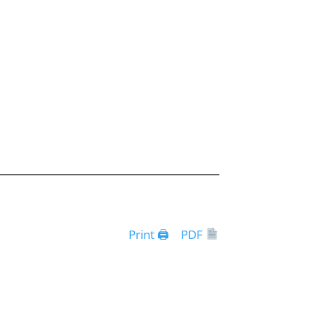
Print 🖨
PDF