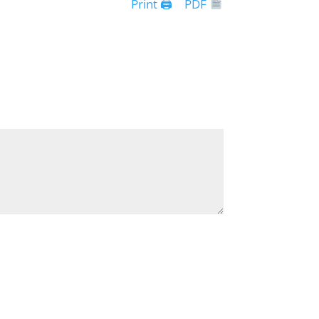
Print 🖨
PDF