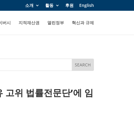
소개
활동
후원
English
이버시
지적재산권
열린정부
혁신과 규제
유 고위 법률전문단’에 임