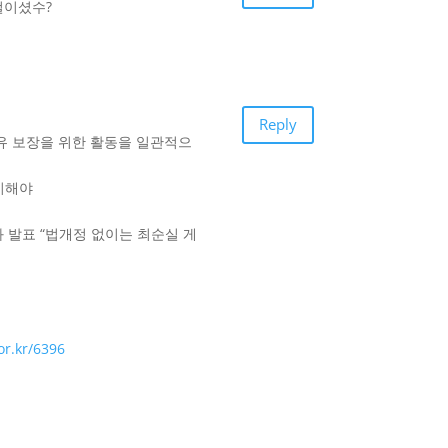
껄이셨수?
Reply
자유 보장을 위한 활동을 일관적으
폐지해야
 발표 “법개정 없이는 최순실 게
or.kr/6396