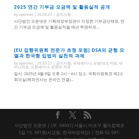
2025 연간 기부금 모금액 및 활용실적 공개
by
opennet
|
26.04.23
|
공지사항
사단법인 오픈넷은 기획재정부장관이 지정한 기부금단체로, 연
간 기부금 모금액 및 활용실적을 매년 투명하게...
[EU 집행위원회 전문가 초청 포럼] DSA의 균형 모
델과 한국형 입법의 실천적 과제
by
opennet
|
26.03.27
|
공지사항
,
국제세미나
,
논평/보도자료
,
세
미나자료
,
오픈세미나
,
표현의 자유
일시: 2025년 4월 8일 오후 2시 ~ 6시 장소: 국회의원회관 제2소
회의실(해외연사는 온라인 연결)...
사단법인 오픈넷 | (우. 04001) 서울시 마포구 월드컵북로
5길 13, 301호(서교동, 한국여성재단) | 전화 02-581-