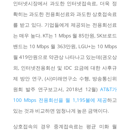
인터넷시장에서 과도한 인터넷접속료, 더욱 정
확히는 과도한 전용회선료와 과도한 상호접속료
를 받고 있다. 기업들에게 제공되는 전용회선료
는 매우 높다. KT는 1 Mbps 월 85만원, SK브로드
밴드는 10 Mbps 월 363만원, LGU+는 10 Mbps
월 419만원으로 약관상 나타나고 있는데(권오상
외, 인터넷전용회선 및 IDC 요금에 대한 사후규
제 방안 연구, (사)미래연구소 수행, 방송통신위
원회 발주 연구보고서, 2018년 12월)
AT&T가
100 Mbps 전용회선을 월 1,195불에 제공
하고
있는 것과 비교하면 엄청나게 높은 금액이다.
상호접속의 경우 중계접속료는 평균 미화 월