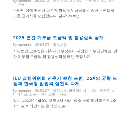
by
opennet
|
26.05.15
|
공지사항
,
교육사업
,
논평/보도자료
,
표현
의 자유
온라인 상에 확산된 소수자 혐오 허위정보를 검증하는 팩트체
크톤 참가자를 모집합니다. 날짜: 2026년...
2025 연간 기부금 모금액 및 활용실적 공개
by
opennet
|
26.04.23
|
공지사항
사단법인 오픈넷은 기획재정부장관이 지정한 기부금단체로, 연
간 기부금 모금액 및 활용실적을 매년 투명하게...
[EU 집행위원회 전문가 초청 포럼] DSA의 균형 모
델과 한국형 입법의 실천적 과제
by
opennet
|
26.03.27
|
공지사항
,
국제세미나
,
논평/보도자료
,
세
미나자료
,
오픈세미나
,
표현의 자유
일시: 2025년 4월 8일 오후 2시 ~ 6시 장소: 국회의원회관 제2소
회의실(해외연사는 온라인 연결)...