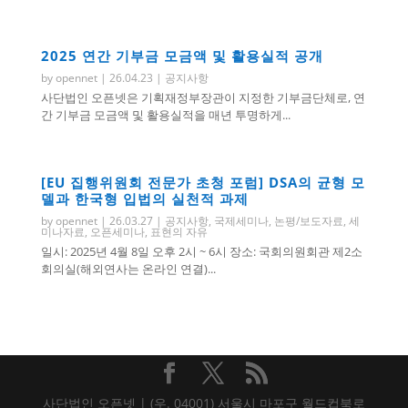
2025 연간 기부금 모금액 및 활용실적 공개
by
opennet
|
26.04.23
|
공지사항
사단법인 오픈넷은 기획재정부장관이 지정한 기부금단체로, 연
간 기부금 모금액 및 활용실적을 매년 투명하게...
[EU 집행위원회 전문가 초청 포럼] DSA의 균형 모
델과 한국형 입법의 실천적 과제
by
opennet
|
26.03.27
|
공지사항
,
국제세미나
,
논평/보도자료
,
세
미나자료
,
오픈세미나
,
표현의 자유
일시: 2025년 4월 8일 오후 2시 ~ 6시 장소: 국회의원회관 제2소
회의실(해외연사는 온라인 연결)...
사단법인 오픈넷 | (우. 04001) 서울시 마포구 월드컵북로