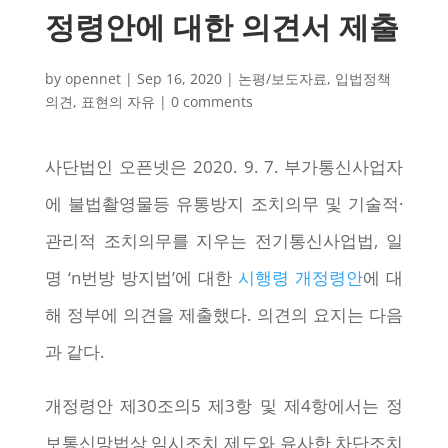
정령안에 대한 의견서 제출
by
opennet
|
Sep 16, 2020
|
논평/보도자료
,
입법정책
의견
,
표현의 자유
|
0 comments
사단법인 오픈넷은 2020. 9. 7. 부가통신사업자
에 불법촬영물등 유통방지 조치의무 및 기술적·
관리적 조치의무를 지우는 전기통신사업법, 일
명 ‘n번방 방지법’에 대한
시행령 개정령안
에 대
해 정부에 의견을 제출했다. 의견의 요지는 다음
과 같다.
개정령안 제30조의5 제3항 및 제4항에서는 정
보통신망법상 임시조치 제도와 유사한 차단조치