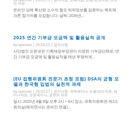
의 자유
온라인 상에 확산된 소수자 혐오 허위정보를 검증하는 팩트체
크톤 참가자를 모집합니다. 날짜: 2026년...
2025 연간 기부금 모금액 및 활용실적 공개
by
opennet
|
26.04.23
|
공지사항
사단법인 오픈넷은 기획재정부장관이 지정한 기부금단체로, 연
간 기부금 모금액 및 활용실적을 매년 투명하게...
[EU 집행위원회 전문가 초청 포럼] DSA의 균형 모
델과 한국형 입법의 실천적 과제
by
opennet
|
26.03.27
|
공지사항
,
국제세미나
,
논평/보도자료
,
세
미나자료
,
오픈세미나
,
표현의 자유
일시: 2025년 4월 8일 오후 2시 ~ 6시 장소: 국회의원회관 제2소
회의실(해외연사는 온라인 연결)...