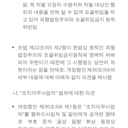
음. 즉 처벌 규정의 수범자와 처벌 대상인 행
위의 내용을 전혀 알 수 없게 포괄위임을 하
고 있어 죄형법정주의와 포괄위임금지 원칙
위반임
모법 제22조의5 제2항이 헌법상 원칙인 죄형
법정주의와 포괄위임금지원칙에 명백히 위배
되어 위헌이기 때문에 그 시행령도 당연히 위
헌이라는 점을 전제로, 개정령안 제30조의6의
세부 내용에 대해 아래와 같이 의견을 제시함
나. “조치의무사업자” 범위에 대한 의견
개정령안 제30조의6 제1항은 “조치의무사업
자”를 웹하드사업자 및 일반에게 공개된 형태
로 부호ㆍ문자ㆍ음성ㆍ음향ㆍ화상ㆍ동영상