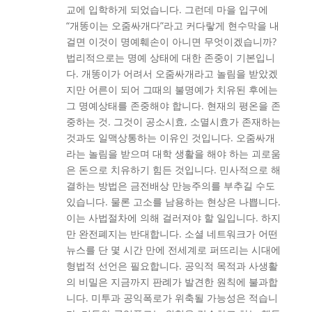
교에 입학하게 되었습니다. 그런데 마을 입구에
“개똥이는 오줌싸개다”라고 커다랗게 현수막을 내
걸면 이것이 명예훼손이 아니면 무엇이겠습니까?
법리적으로는 명예 상태에 대한 존중이 기본입니
다. 개똥이가 어려서 오줌싸개라고 놀림을 받았겠
지만 어른이 되어 그때의 불명예가 치유된 후에는
그 명예상태를 존중해야 합니다. 현재의 평온을 존
중하는 것. 그것이 공소시효, 소멸시효가 존재하는
것과도 일맥상통하는 이유인 것입니다. 오줌싸개
라는 놀림을 받으며 대학 생활을 해야 하는 괴로움
은 돈으로 치유하기 힘든 것입니다. 민사적으로 해
결하는 방법은 금전배상 만능주의를 부추길 수도
있습니다. 물론 고소를 남용하는 현상은 나쁩니다.
이는 사법절차에 의해 걸러져야 할 일입니다. 하지
만 완전폐지는 반대합니다. 소셜 네트워크가 어떤
뉴스를 단 몇 시간 만에 전세계로 퍼뜨리는 시대에
형법적 선언은 필요합니다. 공익적 목적과 사생활
의 비밀은 지금까지 판례가 발견한 원칙에 불과합
니다. 미투과 공익폭로가 위축될 가능성은 적습니