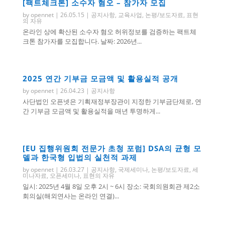
[팩트체크톤] 소수자 혐오 – 참가자 모집
by
opennet
|
26.05.15
|
공지사항
,
교육사업
,
논평/보도자료
,
표현
의 자유
온라인 상에 확산된 소수자 혐오 허위정보를 검증하는 팩트체
크톤 참가자를 모집합니다. 날짜: 2026년...
2025 연간 기부금 모금액 및 활용실적 공개
by
opennet
|
26.04.23
|
공지사항
사단법인 오픈넷은 기획재정부장관이 지정한 기부금단체로, 연
간 기부금 모금액 및 활용실적을 매년 투명하게...
[EU 집행위원회 전문가 초청 포럼] DSA의 균형 모
델과 한국형 입법의 실천적 과제
by
opennet
|
26.03.27
|
공지사항
,
국제세미나
,
논평/보도자료
,
세
미나자료
,
오픈세미나
,
표현의 자유
일시: 2025년 4월 8일 오후 2시 ~ 6시 장소: 국회의원회관 제2소
회의실(해외연사는 온라인 연결)...