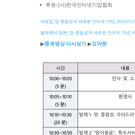
후원: (사)한국인터넷기업협회
자료집_망 중립성과 새로운 인터넷 10년_2021012
발제문(수정본)_망 중립성과 새로운 인터넷 10년_
▶
중계영상 다시보기
▶
요약문