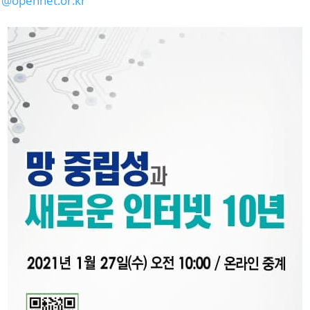
@opennet.or.kr