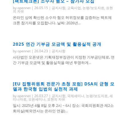
[팩트체크톤] 소수자 혐오 – 참가자 모집
by
opennet
|
26.05.15
|
공지사항
,
교육사업
,
논평/보도자료
,
표현
의 자유
온라인 상에 확산된 소수자 혐오 허위정보를 검증하는 팩트체
크톤 참가자를 모집합니다. 날짜: 2026년...
2025 연간 기부금 모금액 및 활용실적 공개
by
opennet
|
26.04.23
|
공지사항
사단법인 오픈넷은 기획재정부장관이 지정한 기부금단체로, 연
간 기부금 모금액 및 활용실적을 매년 투명하게...
[EU 집행위원회 전문가 초청 포럼] DSA의 균형 모
델과 한국형 입법의 실천적 과제
by
opennet
|
26.03.27
|
공지사항
,
국제세미나
,
논평/보도자료
,
세
미나자료
,
오픈세미나
,
표현의 자유
일시: 2025년 4월 8일 오후 2시 ~ 6시 장소: 국회의원회관 제2소
회의실(해외연사는 온라인 연결)...