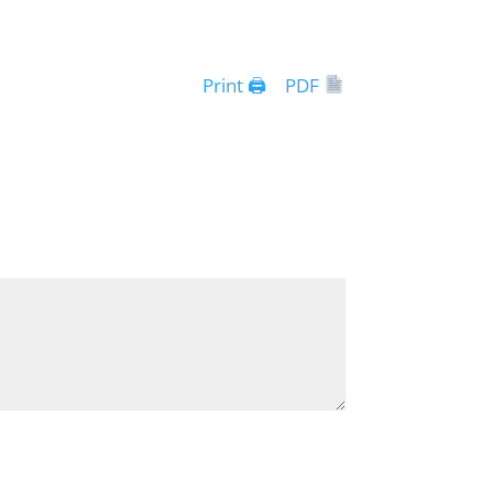
Print 🖨
PDF