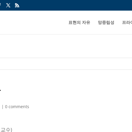
표현의 자유
망중립성
프라
학
그
|
0 comments
 교수)