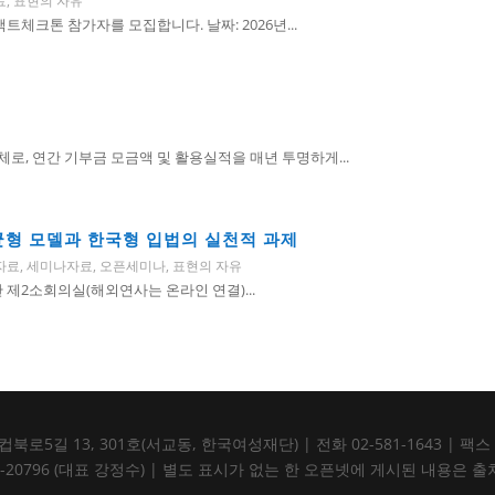
료
,
표현의 자유
체크톤 참가자를 모집합니다. 날짜: 2026년...
, 연간 기부금 모금액 및 활용실적을 매년 투명하게...
 균형 모델과 한국형 입법의 실천적 과제
자료
,
세미나자료
,
오픈세미나
,
표현의 자유
회관 제2소회의실(해외연사는 온라인 연결)...
5길 13, 301호(서교동, 한국여성재단) | 전화 02-581-1643 | 팩스 02-5
105-82-20796 (대표 강정수) | 별도 표시가 없는 한 오픈넷에 게시된 