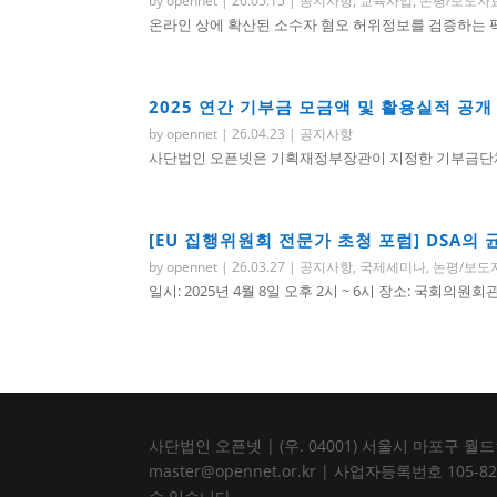
by
opennet
|
26.05.15
|
공지사항
,
교육사업
,
논평/보도자
온라인 상에 확산된 소수자 혐오 허위정보를 검증하는 팩트
2025 연간 기부금 모금액 및 활용실적 공개
by
opennet
|
26.04.23
|
공지사항
사단법인 오픈넷은 기획재정부장관이 지정한 기부금단체로
[EU 집행위원회 전문가 초청 포럼] DSA의
by
opennet
|
26.03.27
|
공지사항
,
국제세미나
,
논평/보도
일시: 2025년 4월 8일 오후 2시 ~ 6시 장소: 국회의원
사단법인 오픈넷 | (우. 04001) 서울시 마포구 월드컵북로
master@opennet.or.kr | 사업자등록번호 
수 있습니다.