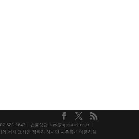
81-1642 | 법률상담: law@opennet.or.kr |
내용은 출처와 저자 표시만 정확히 하시면 자유롭게 이용하실