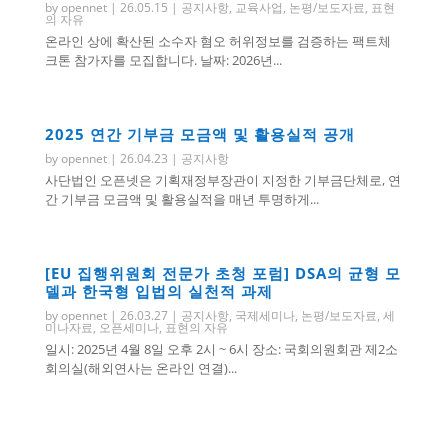
by
opennet
|
26.05.15
|
공지사항
,
교육사업
,
논평/보도자료
,
표현
의 자유
온라인 상에 확산된 소수자 혐오 허위정보를 검증하는 팩트체
크톤 참가자를 모집합니다. 날짜: 2026년...
2025 연간 기부금 모금액 및 활용실적 공개
by
opennet
|
26.04.23
|
공지사항
사단법인 오픈넷은 기획재정부장관이 지정한 기부금단체로, 연
간 기부금 모금액 및 활용실적을 매년 투명하게...
[EU 집행위원회 전문가 초청 포럼] DSA의 균형 모
델과 한국형 입법의 실천적 과제
by
opennet
|
26.03.27
|
공지사항
,
국제세미나
,
논평/보도자료
,
세
미나자료
,
오픈세미나
,
표현의 자유
일시: 2025년 4월 8일 오후 2시 ~ 6시 장소: 국회의원회관 제2소
회의실(해외연사는 온라인 연결)...