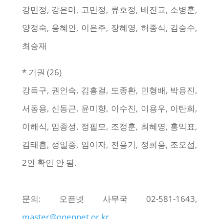
강민정, 강은미, 고민정, 류호정, 배진교, 소병훈,
양정숙, 용혜인, 이은주, 장혜영, 허종식, 김승수,
최승재
* 기권 (26)
강득구, 권인숙, 김홍걸, 도종환, 민형배, 박용진,
서동용, 신동근, 윤미향, 이수진, 이용우, 이탄희,
이해식, 임종성, 정필모, 조정훈, 최혜영, 홍익표,
김태흠, 성일종, 임이자, 전용기, 정희용, 조오섭,
2인 확인 안 됨.
문의: 오픈넷 사무국 02-581-1643,
master@opennet.or.kr