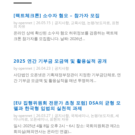
[팩트체크톤] 소수자 혐오 – 참가자 모집
by
opennet
|
26.05.15
|
공지사항
,
교육사업
,
논평/보도자료
,
표현
의 자유
온라인 상에 확산된 소수자 혐오 허위정보를 검증하는 팩트체
크톤 참가자를 모집합니다. 날짜: 2026년...
2025 연간 기부금 모금액 및 활용실적 공개
by
opennet
|
26.04.23
|
공지사항
사단법인 오픈넷은 기획재정부장관이 지정한 기부금단체로, 연
간 기부금 모금액 및 활용실적을 매년 투명하게...
[EU 집행위원회 전문가 초청 포럼] DSA의 균형 모
델과 한국형 입법의 실천적 과제
by
opennet
|
26.03.27
|
공지사항
,
국제세미나
,
논평/보도자료
,
세
미나자료
,
오픈세미나
,
표현의 자유
일시: 2025년 4월 8일 오후 2시 ~ 6시 장소: 국회의원회관 제2소
회의실(해외연사는 온라인 연결)...