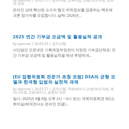
by
opennet
|
26.05.15
|
공지사항
,
교육사업
,
논평/보도자료
,
표현
의 자유
온라인 상에 확산된 소수자 혐오 허위정보를 검증하는 팩트체
크톤 참가자를 모집합니다. 날짜: 2026년...
2025 연간 기부금 모금액 및 활용실적 공개
by
opennet
|
26.04.23
|
공지사항
사단법인 오픈넷은 기획재정부장관이 지정한 기부금단체로, 연
간 기부금 모금액 및 활용실적을 매년 투명하게...
[EU 집행위원회 전문가 초청 포럼] DSA의 균형 모
델과 한국형 입법의 실천적 과제
by
opennet
|
26.03.27
|
공지사항
,
국제세미나
,
논평/보도자료
,
세
미나자료
,
오픈세미나
,
표현의 자유
일시: 2025년 4월 8일 오후 2시 ~ 6시 장소: 국회의원회관 제2소
회의실(해외연사는 온라인 연결)...