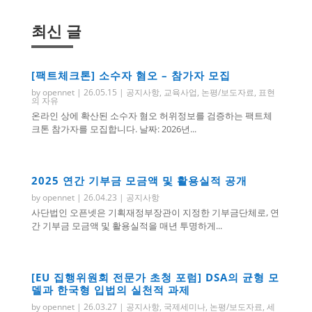
최신 글
[팩트체크톤] 소수자 혐오 – 참가자 모집
by
opennet
|
26.05.15
|
공지사항
,
교육사업
,
논평/보도자료
,
표현
의 자유
온라인 상에 확산된 소수자 혐오 허위정보를 검증하는 팩트체
크톤 참가자를 모집합니다. 날짜: 2026년...
2025 연간 기부금 모금액 및 활용실적 공개
by
opennet
|
26.04.23
|
공지사항
사단법인 오픈넷은 기획재정부장관이 지정한 기부금단체로, 연
간 기부금 모금액 및 활용실적을 매년 투명하게...
[EU 집행위원회 전문가 초청 포럼] DSA의 균형 모
델과 한국형 입법의 실천적 과제
by
opennet
|
26.03.27
|
공지사항
,
국제세미나
,
논평/보도자료
,
세