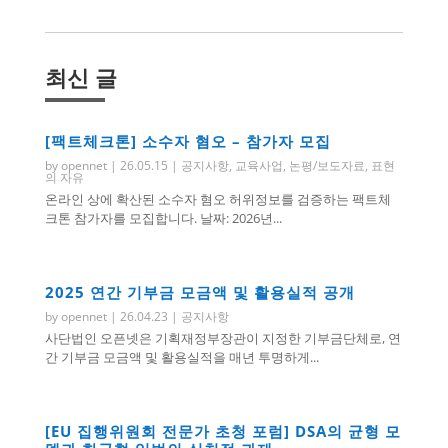
최신 글
[팩트체크톤] 소수자 혐오 – 참가자 모집
by
opennet
|
26.05.15
|
공지사항
,
교육사업
,
논평/보도자료
,
표현
의 자유
온라인 상에 확산된 소수자 혐오 허위정보를 검증하는 팩트체
크톤 참가자를 모집합니다. 날짜: 2026년...
2025 연간 기부금 모금액 및 활용실적 공개
by
opennet
|
26.04.23
|
공지사항
사단법인 오픈넷은 기획재정부장관이 지정한 기부금단체로, 연
간 기부금 모금액 및 활용실적을 매년 투명하게...
[EU 집행위원회 전문가 초청 포럼] DSA의 균형 모