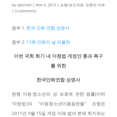
by
opennet
|
Nov 4, 2013
|
논평/보도자료
,
표현의 자유
|
0 comments
첨부 1.
한국 만화 연합 성명서
첨부 2.
13회 만화의 날 리플릿
이번 국회 회기 내 아청법 개정안 통과 촉구
를 위한
한국만화연합 성명서
현행 아동·청소년의 성 보호에 관한 법률(이하
‘아청법’)의 “아동청소년이용음란물” 조항은
2011년 9월 15일 개정 이래 법의 본래 취지와는