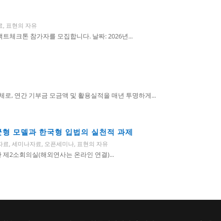
료
,
표현의 자유
체크톤 참가자를 모집합니다. 날짜: 2026년...
, 연간 기부금 모금액 및 활용실적을 매년 투명하게...
 균형 모델과 한국형 입법의 실천적 과제
자료
,
세미나자료
,
오픈세미나
,
표현의 자유
회관 제2소회의실(해외연사는 온라인 연결)...