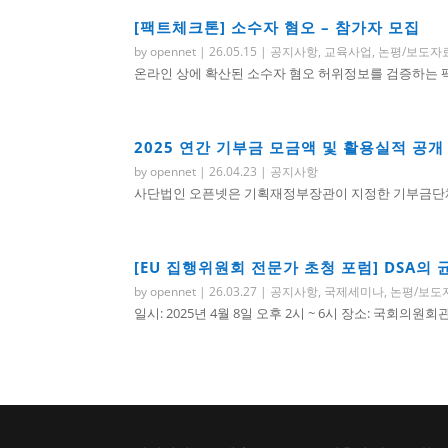
[팩트체크톤] 소수자 혐오 – 참가자 모집
by
opennet
|
26.05.15
|
공지사항
,
교육사업
,
논평/보도자
온라인 상에 확산된 소수자 혐오 허위정보를 검증하는 팩트
2025 연간 기부금 모금액 및 활용실적 공개
by
opennet
|
26.04.23
|
공지사항
사단법인 오픈넷은 기획재정부장관이 지정한 기부금단체로
[EU 집행위원회 전문가 초청 포럼] DSA의
by
opennet
|
26.03.27
|
공지사항
,
국제세미나
,
논평/보도
일시: 2025년 4월 8일 오후 2시 ~ 6시 장소: 국회의원