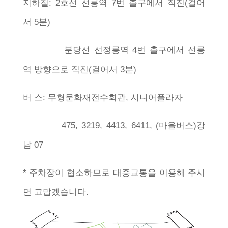
지하철: 2호선 선릉역 7번 출구에서 직진(걸어
서 5분)
분당선 선정릉역 4번 출구에서 선릉
역 방향으로 직진(
걸어서 3분)
버 스: 무형문화재전수회관, 시니어플라자
475, 3219, 4413, 6411, (마을버스)강
남 07
* 주차장이 협소하므로 대중교통을 이용해 주시
면
고맙겠습니다.