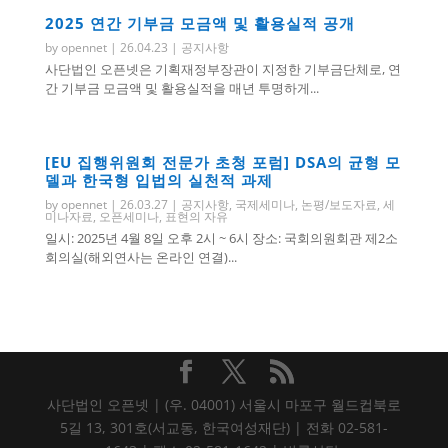
2025 연간 기부금 모금액 및 활용실적 공개
by
opennet
|
26.04.23
|
공지사항
사단법인 오픈넷은 기획재정부장관이 지정한 기부금단체로, 연
간 기부금 모금액 및 활용실적을 매년 투명하게...
[EU 집행위원회 전문가 초청 포럼] DSA의 균형 모
델과 한국형 입법의 실천적 과제
by
opennet
|
26.03.27
|
공지사항
,
국제세미나
,
논평/보도자료
,
세
미나자료
,
오픈세미나
,
표현의 자유
일시: 2025년 4월 8일 오후 2시 ~ 6시 장소: 국회의원회관 제2소
회의실(해외연사는 온라인 연결)...
사단법인 오픈넷 | (우. 04001) 서울시 마포구 월드컵북로
5길 13, 301호(서교동, 한국여성재단) | 전화 02-581-