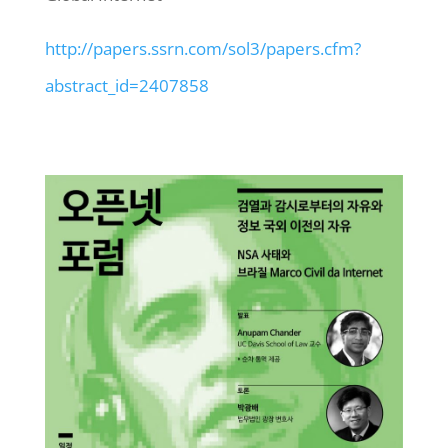
http://papers.ssrn.com/sol3/
papers.cfm?
abstract_id=2407858