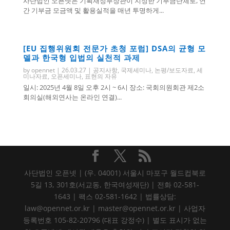
사단법인 오픈넷은 기획재정부장관이 지정한 기부금단체로, 연
간 기부금 모금액 및 활용실적을 매년 투명하게...
[EU 집행위원회 전문가 초청 포럼] DSA의 균형 모
델과 한국형 입법의 실천적 과제
by
opennet
|
26.03.27
|
공지사항
,
국제세미나
,
논평/보도자료
,
세
미나자료
,
오픈세미나
,
표현의 자유
일시: 2025년 4월 8일 오후 2시 ~ 6시 장소: 국회의원회관 제2소
회의실(해외연사는 온라인 연결)...
사단법인 오픈넷 | (우. 04001) 서울시 마포구 월드컵북로
5길 13, 301호(서교동, 한국여성재단) | 전화 02-581-
1643 | 팩스 02-581-1642 | 법률상담:
law@opennet.or.kr | master@opennet.or.kr | 사업자
등록번호 105-82-20796 (대표 강정수) | 별도 표시가 없는