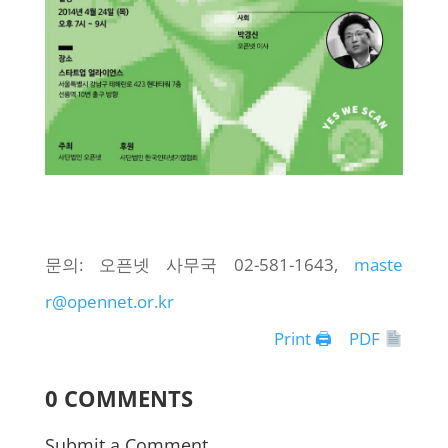
문의: 오픈넷 사무국 02-581-1643,
maste
r@opennet.or.kr
Print 🖨
PDF
0 COMMENTS
Submit a Comment