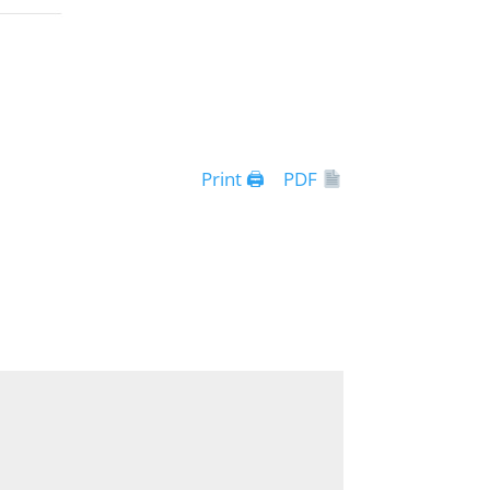
Print 🖨
PDF