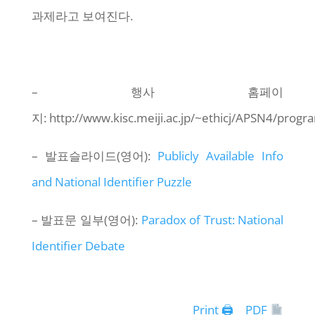
과제라고 보여진다.
– 행사 홈페이
지: http://www.kisc.meiji.ac.jp/~ethicj/APSN4/progr
– 발표슬라이드(영어):
Publicly Available Info
and National Identifier Puzzle
– 발표문 일부(영어):
Paradox of Trust: National
Identifier Debate
Print 🖨
PDF