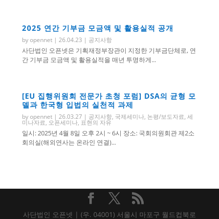
2025 연간 기부금 모금액 및 활용실적 공개
by
opennet
|
26.04.23
|
공지사항
사단법인 오픈넷은 기획재정부장관이 지정한 기부금단체로, 연
간 기부금 모금액 및 활용실적을 매년 투명하게...
[EU 집행위원회 전문가 초청 포럼] DSA의 균형 모
델과 한국형 입법의 실천적 과제
by
opennet
|
26.03.27
|
공지사항
,
국제세미나
,
논평/보도자료
,
세
미나자료
,
오픈세미나
,
표현의 자유
일시: 2025년 4월 8일 오후 2시 ~ 6시 장소: 국회의원회관 제2소
회의실(해외연사는 온라인 연결)...
사단법인 오픈넷 | (우. 04001) 서울시 마포구 월드컵북로