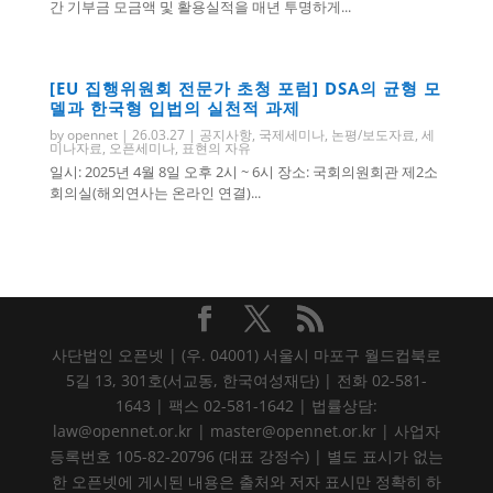
간 기부금 모금액 및 활용실적을 매년 투명하게...
[EU 집행위원회 전문가 초청 포럼] DSA의 균형 모
델과 한국형 입법의 실천적 과제
by
opennet
|
26.03.27
|
공지사항
,
국제세미나
,
논평/보도자료
,
세
미나자료
,
오픈세미나
,
표현의 자유
일시: 2025년 4월 8일 오후 2시 ~ 6시 장소: 국회의원회관 제2소
회의실(해외연사는 온라인 연결)...
사단법인 오픈넷 | (우. 04001) 서울시 마포구 월드컵북로
5길 13, 301호(서교동, 한국여성재단) | 전화 02-581-
1643 | 팩스 02-581-1642 | 법률상담:
law@opennet.or.kr | master@opennet.or.kr | 사업자
등록번호 105-82-20796 (대표 강정수) | 별도 표시가 없는
한 오픈넷에 게시된 내용은 출처와 저자 표시만 정확히 하