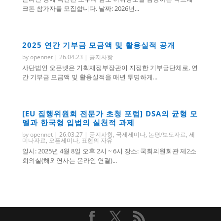
크톤 참가자를 모집합니다. 날짜: 2026년...
2025 연간 기부금 모금액 및 활용실적 공개
by
opennet
|
26.04.23
|
공지사항
사단법인 오픈넷은 기획재정부장관이 지정한 기부금단체로, 연
간 기부금 모금액 및 활용실적을 매년 투명하게...
[EU 집행위원회 전문가 초청 포럼] DSA의 균형 모
델과 한국형 입법의 실천적 과제
by
opennet
|
26.03.27
|
공지사항
,
국제세미나
,
논평/보도자료
,
세
미나자료
,
오픈세미나
,
표현의 자유
일시: 2025년 4월 8일 오후 2시 ~ 6시 장소: 국회의원회관 제2소
회의실(해외연사는 온라인 연결)...