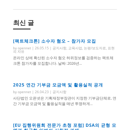
최신 글
[팩트체크톤] 소수자 혐오 – 참가자 모집
by
opennet
|
26.05.15
|
공지사항
,
교육사업
,
논평/보도자료
,
표현
의 자유
온라인 상에 확산된 소수자 혐오 허위정보를 검증하는 팩트체
크톤 참가자를 모집합니다. 날짜: 2026년...
2025 연간 기부금 모금액 및 활용실적 공개
by
opennet
|
26.04.23
|
공지사항
사단법인 오픈넷은 기획재정부장관이 지정한 기부금단체로, 연
간 기부금 모금액 및 활용실적을 매년 투명하게...
[EU 집행위원회 전문가 초청 포럼] DSA의 균형 모