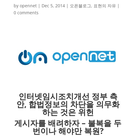
by
opennet
|
Dec 5, 2014
|
오픈블로그
,
표현의 자유
|
0 comments
인터넷임시조치개선 정부 측
안, 합법정보의 차단을 의무화
하는 것은 위헌
게시자를 배려하자 – 불복을 두
번이나 해야만 복원?