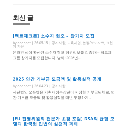
최신 글
[팩트체크톤] 소수자 혐오 – 참가자 모집
by
opennet
|
26.05.15
|
공지사항
,
교육사업
,
논평/보도자료
,
표현
의 자유
온라인 상에 확산된 소수자 혐오 허위정보를 검증하는 팩트체
크톤 참가자를 모집합니다. 날짜: 2026년...
2025 연간 기부금 모금액 및 활용실적 공개
by
opennet
|
26.04.23
|
공지사항
사단법인 오픈넷은 기획재정부장관이 지정한 기부금단체로, 연
간 기부금 모금액 및 활용실적을 매년 투명하게...
[EU 집행위원회 전문가 초청 포럼] DSA의 균형 모
델과 한국형 입법의 실천적 과제