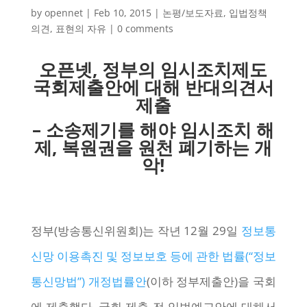
by
opennet
|
Feb 10, 2015
|
논평/보도자료
,
입법정책
의견
,
표현의 자유
|
0 comments
오픈넷, 정부의 임시조치제도
국회제출안에 대해 반대의견서
제출
– 소송제기를 해야 임시조치 해
제, 복원권을 원천 폐기하는 개
악!
정부(방송통신위원회)는 작년 12월 29일
정보통
신망 이용촉진 및 정보보호 등에 관한 법률(“정보
통신망법”) 개정법률안
(이하 정부제출안)을 국회
에 제출했다. 국회 제출 전 입법예고안에 대해서