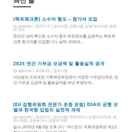
최신 글
[팩트체크톤] 소수자 혐오 – 참가자 모집
by
opennet
|
26.05.15
|
공지사항
,
교육사업
,
논평/보도자료
,
표현
의 자유
온라인 상에 확산된 소수자 혐오 허위정보를 검증하는 팩트체
크톤 참가자를 모집합니다. 날짜: 2026년...
2025 연간 기부금 모금액 및 활용실적 공개
by
opennet
|
26.04.23
|
공지사항
사단법인 오픈넷은 기획재정부장관이 지정한 기부금단체로, 연
간 기부금 모금액 및 활용실적을 매년 투명하게...
[EU 집행위원회 전문가 초청 포럼] DSA의 균형 모
델과 한국형 입법의 실천적 과제
by
opennet
|
26.03.27
|
공지사항
,
국제세미나
,
논평/보도자료
,
세
미나자료
,
오픈세미나
,
표현의 자유
일시: 2025년 4월 8일 오후 2시 ~ 6시 장소: 국회의원회관 제2소