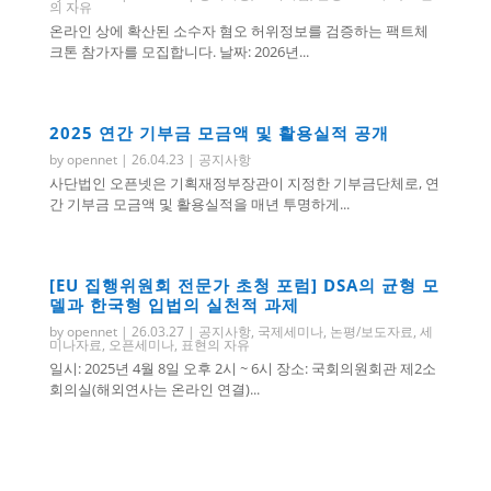
의 자유
온라인 상에 확산된 소수자 혐오 허위정보를 검증하는 팩트체
크톤 참가자를 모집합니다. 날짜: 2026년...
2025 연간 기부금 모금액 및 활용실적 공개
by
opennet
|
26.04.23
|
공지사항
사단법인 오픈넷은 기획재정부장관이 지정한 기부금단체로, 연
간 기부금 모금액 및 활용실적을 매년 투명하게...
[EU 집행위원회 전문가 초청 포럼] DSA의 균형 모
델과 한국형 입법의 실천적 과제
by
opennet
|
26.03.27
|
공지사항
,
국제세미나
,
논평/보도자료
,
세
미나자료
,
오픈세미나
,
표현의 자유
일시: 2025년 4월 8일 오후 2시 ~ 6시 장소: 국회의원회관 제2소
회의실(해외연사는 온라인 연결)...