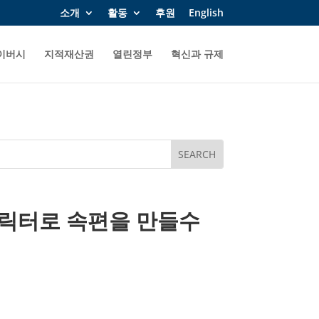
소개
활동
후원
English
이버시
지적재산권
열린정부
혁신과 규제
 캐릭터로 속편을 만들수