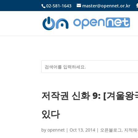
02-581-1643
master@opennet.or.kr
저작권 신화 9: [겨울
있다
by
opennet
|
Oct 13, 2014
|
오픈블로그
,
지적재