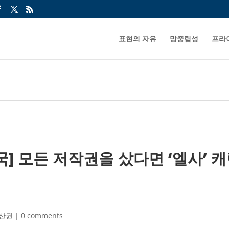
표현의 자유
망중립성
프라
왕국] 모든 저작권을 샀다면 ‘엘사’
산권
|
0 comments