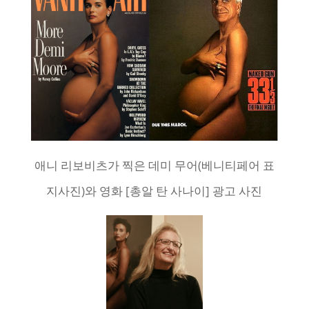
애니 리보비츠가 찍은 데미 무어(베니티페어 표
지사진)와 영화 [총알 탄 사나이] 광고 사진