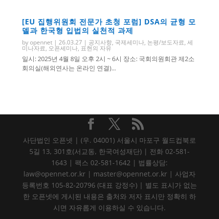
[EU 집행위원회 전문가 초청 포럼] DSA의 균형 모
델과 한국형 입법의 실천적 과제
by
opennet
|
26.03.27
|
공지사항
,
국제세미나
,
논평/보도자료
,
세
미나자료
,
오픈세미나
,
표현의 자유
일시: 2025년 4월 8일 오후 2시 ~ 6시 장소: 국회의원회관 제2소
회의실(해외연사는 온라인 연결)...
사단법인 오픈넷 | (우. 04001) 서울시 마포구 월드컵북로
5길 13, 301호(서교동, 한국여성재단) | 전화 02-581-
1643 | 팩스 02-581-1642 | 법률상담:
law@opennet.or.kr | master@opennet.or.kr | 사업자
등록번호 105-82-20796 (대표 강정수) | 별도 표시가 없는
한 오픈넷에 게시된 내용은 출처와 저자 표시만 정확히 하
시면 자유롭게 이용하실 수 있습니다.