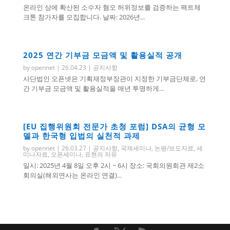
온라인 상에 확산된 소수자 혐오 허위정보를 검증하는 팩트체
크톤 참가자를 모집합니다. 날짜: 2026년...
2025 연간 기부금 모금액 및 활용실적 공개
by
opennet
|
26.04.23
|
공지사항
사단법인 오픈넷은 기획재정부장관이 지정한 기부금단체로, 연
간 기부금 모금액 및 활용실적을 매년 투명하게...
[EU 집행위원회 전문가 초청 포럼] DSA의 균형 모
델과 한국형 입법의 실천적 과제
by
opennet
|
26.03.27
|
공지사항
,
국제세미나
,
논평/보도자료
,
세
미나자료
,
오픈세미나
,
표현의 자유
일시: 2025년 4월 8일 오후 2시 ~ 6시 장소: 국회의원회관 제2소
회의실(해외연사는 온라인 연결)...