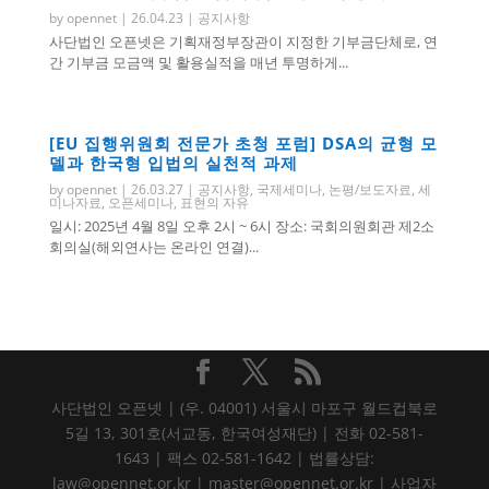
by
opennet
|
26.04.23
|
공지사항
사단법인 오픈넷은 기획재정부장관이 지정한 기부금단체로, 연
간 기부금 모금액 및 활용실적을 매년 투명하게...
[EU 집행위원회 전문가 초청 포럼] DSA의 균형 모
델과 한국형 입법의 실천적 과제
by
opennet
|
26.03.27
|
공지사항
,
국제세미나
,
논평/보도자료
,
세
미나자료
,
오픈세미나
,
표현의 자유
일시: 2025년 4월 8일 오후 2시 ~ 6시 장소: 국회의원회관 제2소
회의실(해외연사는 온라인 연결)...
사단법인 오픈넷 | (우. 04001) 서울시 마포구 월드컵북로
5길 13, 301호(서교동, 한국여성재단) | 전화 02-581-
1643 | 팩스 02-581-1642 | 법률상담:
law@opennet.or.kr | master@opennet.or.kr | 사업자