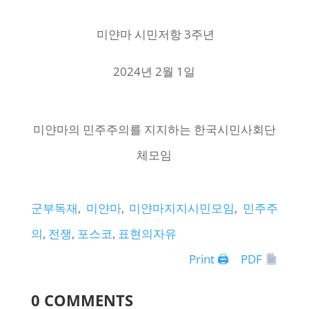
미얀마 시민저항 3주년
2024년 2월 1일
미얀마의 민주주의를 지지하는 한국시민사회단
체모임
군부독재
, 
미얀마
, 
미얀마지지시민모임
, 
민주주
의
, 
전쟁
, 
포스코
, 
표현의자유
Print 🖨
PDF
0 COMMENTS