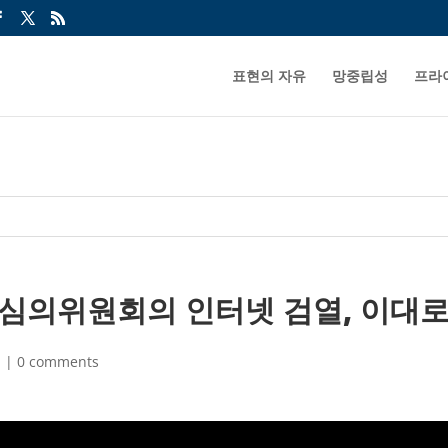
표현의 자유
망중립성
프라
송통신심의위원회의 인터넷 검열, 이대
유
|
0 comments