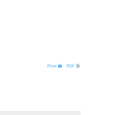
Print 🖨
PDF