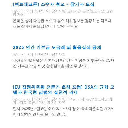
[팩트체크톤] 소수자 혐오 – 참가자 모집
by
opennet
|
26.05.15
|
공지사항
,
교육사업
,
논평/보도자료
,
표현
의 자유
온라인 상에 확산된 소수자 혐오 허위정보를 검증하는 팩트체
크톤 참가자를 모집합니다. 날짜: 2026년...
2025 연간 기부금 모금액 및 활용실적 공개
by
opennet
|
26.04.23
|
공지사항
사단법인 오픈넷은 기획재정부장관이 지정한 기부금단체로, 연
간 기부금 모금액 및 활용실적을 매년 투명하게...
[EU 집행위원회 전문가 초청 포럼] DSA의 균형 모
델과 한국형 입법의 실천적 과제
by
opennet
|
26.03.27
|
공지사항
,
국제세미나
,
논평/보도자료
,
세
미나자료
,
오픈세미나
,
표현의 자유
일시: 2025년 4월 8일 오후 2시 ~ 6시 장소: 국회의원회관 제2소
회의실(해외연사는 온라인 연결)...