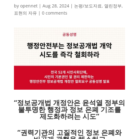
by
opennet
|
Aug 28, 2024
|
논평/보도자료
,
열린정부
,
표현의 자유
|
0 comments
“정보공개법 개정안은 윤석열 정부의
불투명한 행정과 정보 은폐 기조를
제도화하려는 시도”
“권력기관의 고질적인 정보 은폐와