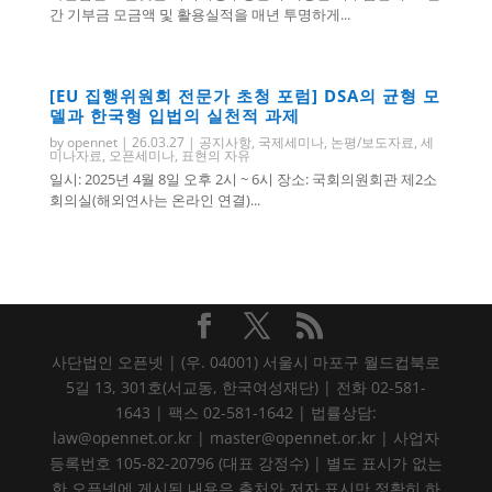
간 기부금 모금액 및 활용실적을 매년 투명하게...
[EU 집행위원회 전문가 초청 포럼] DSA의 균형 모
델과 한국형 입법의 실천적 과제
by
opennet
|
26.03.27
|
공지사항
,
국제세미나
,
논평/보도자료
,
세
미나자료
,
오픈세미나
,
표현의 자유
일시: 2025년 4월 8일 오후 2시 ~ 6시 장소: 국회의원회관 제2소
회의실(해외연사는 온라인 연결)...
사단법인 오픈넷 | (우. 04001) 서울시 마포구 월드컵북로
5길 13, 301호(서교동, 한국여성재단) | 전화 02-581-
1643 | 팩스 02-581-1642 | 법률상담:
law@opennet.or.kr | master@opennet.or.kr | 사업자
등록번호 105-82-20796 (대표 강정수) | 별도 표시가 없는
한 오픈넷에 게시된 내용은 출처와 저자 표시만 정확히 하