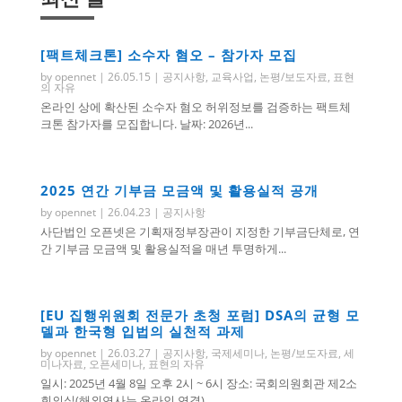
[팩트체크톤] 소수자 혐오 – 참가자 모집
by
opennet
|
26.05.15
|
공지사항
,
교육사업
,
논평/보도자료
,
표현
의 자유
온라인 상에 확산된 소수자 혐오 허위정보를 검증하는 팩트체
크톤 참가자를 모집합니다. 날짜: 2026년...
2025 연간 기부금 모금액 및 활용실적 공개
by
opennet
|
26.04.23
|
공지사항
사단법인 오픈넷은 기획재정부장관이 지정한 기부금단체로, 연
간 기부금 모금액 및 활용실적을 매년 투명하게...
[EU 집행위원회 전문가 초청 포럼] DSA의 균형 모
델과 한국형 입법의 실천적 과제
by
opennet
|
26.03.27
|
공지사항
,
국제세미나
,
논평/보도자료
,
세
미나자료
,
오픈세미나
,
표현의 자유
일시: 2025년 4월 8일 오후 2시 ~ 6시 장소: 국회의원회관 제2소
회의실(해외연사는 온라인 연결)...