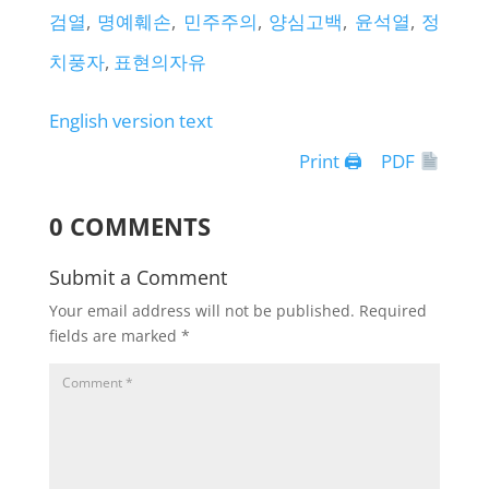
검열
, 
명예훼손
, 
민주주의
, 
양심고백
, 
윤석열
, 
정
치풍자
, 
표현의자유
English version text
Print 🖨
PDF
0 COMMENTS
Submit a Comment
Your email address will not be published.
Required
fields are marked
*