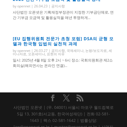
by
opennet
|
26.04.23
|
공지사항
사단법인 오픈넷은 기획재정부장관이 지정한 기부금단체로, 연
간 기부금 모금액 및 활용실적을 매년 투명하게...
[EU 집행위원회 전문가 초청 포럼] DSA의 균형 모
델과 한국형 입법의 실천적 과제
by
opennet
|
26.03.27
|
공지사항
,
국제세미나
,
논평/보도자료
,
세
미나자료
,
오픈세미나
,
표현의 자유
일시: 2025년 4월 8일 오후 2시 ~ 6시 장소: 국회의원회관 제2소
회의실(해외연사는 온라인 연결)...
사단법인 오픈넷 | (우. 04001) 서울시 마포구 월드컵북로
5길 13, 301호(서교동, 한국여성재단) | 전화 02-581-
1643 | 팩스 02-581-1642 | 법률상담:
law@opennet.or.kr | master@opennet.or.kr | 사업자