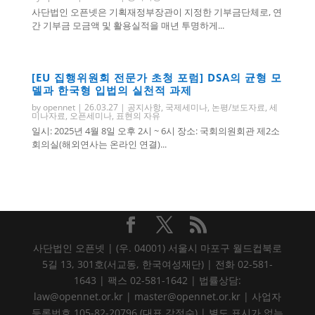
사단법인 오픈넷은 기획재정부장관이 지정한 기부금단체로, 연
간 기부금 모금액 및 활용실적을 매년 투명하게...
[EU 집행위원회 전문가 초청 포럼] DSA의 균형 모
델과 한국형 입법의 실천적 과제
by
opennet
|
26.03.27
|
공지사항
,
국제세미나
,
논평/보도자료
,
세
미나자료
,
오픈세미나
,
표현의 자유
일시: 2025년 4월 8일 오후 2시 ~ 6시 장소: 국회의원회관 제2소
회의실(해외연사는 온라인 연결)...
사단법인 오픈넷 | (우. 04001) 서울시 마포구 월드컵북로
5길 13, 301호(서교동, 한국여성재단) | 전화 02-581-
1643 | 팩스 02-581-1642 | 법률상담:
law@opennet.or.kr | master@opennet.or.kr | 사업자
등록번호 105-82-20796 (대표 강정수) | 별도 표시가 없는