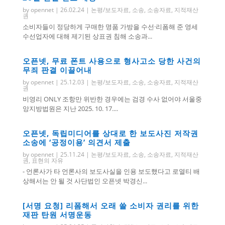
by
opennet
|
26.02.24
|
논평/보도자료
,
소송
,
소송자료
,
지적재산
권
소비자들이 정당하게 구매한 명품 가방을 수선·리폼해 준 영세
수선업자에 대해 제기된 상표권 침해 소송과...
오픈넷, 무료 폰트 사용으로 형사고소 당한 사건의
무죄 판결 이끌어내
by
opennet
|
25.12.03
|
논평/보도자료
,
소송
,
소송자료
,
지적재산
권
비영리 ONLY 조항만 위반한 경우에는 검경 수사 없어야 서울중
앙지방법원은 지난 2025. 10. 17....
오픈넷, 독립미디어를 상대로 한 보도사진 저작권
소송에 ‘공정이용’ 의견서 제출
by
opennet
|
25.11.24
|
논평/보도자료
,
소송
,
소송자료
,
지적재산
권
,
표현의 자유
- 언론사가 타 언론사의 보도사실을 인용 보도했다고 로열티 배
상해서는 안 될 것 사단법인 오픈넷 박경신...
[서명 요청] 리폼해서 오래 쓸 소비자 권리를 위한
재판 탄원 서명운동