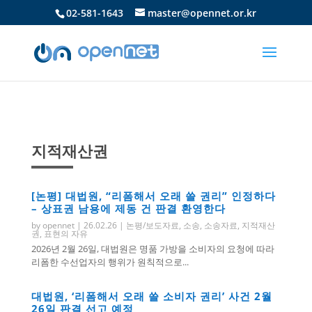
02-581-1643
master@opennet.or.kr
지적재산권
[논평] 대법원, “리폼해서 오래 쓸 권리” 인정하다
– 상표권 남용에 제동 건 판결 환영한다
by
opennet
|
26.02.26
|
논평/보도자료
,
소송
,
소송자료
,
지적재산
권
,
표현의 자유
2026년 2월 26일, 대법원은 명품 가방을 소비자의 요청에 따라
리폼한 수선업자의 행위가 원칙적으로...
대법원, ‘리폼해서 오래 쓸 소비자 권리’ 사건 2월
26일 판결 선고 예정