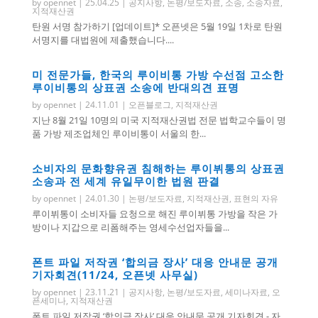
by
opennet
|
25.04.25
|
공지사항
,
논평/보도자료
,
소송
,
소송자료
,
지적재산권
탄원 서명 참가하기 [업데이트]* 오픈넷은 5월 19일 1차로 탄원
서명지를 대법원에 제출했습니다....
미 전문가들, 한국의 루이비통 가방 수선점 고소한
루이비통의 상표권 소송에 반대의견 표명
by
opennet
|
24.11.01
|
오픈블로그
,
지적재산권
지난 8월 21일 10명의 미국 지적재산권법 전문 법학교수들이 명
품 가방 제조업체인 루이비통이 서울의 한...
소비자의 문화향유권 침해하는 루이뷔통의 상표권
소송과 전 세계 유일무이한 법원 판결
by
opennet
|
24.01.30
|
논평/보도자료
,
지적재산권
,
표현의 자유
루이뷔통이 소비자들 요청으로 해진 루이뷔통 가방을 작은 가
방이나 지갑으로 리폼해주는 영세수선업자들을...
폰트 파일 저작권 ‘합의금 장사’ 대응 안내문 공개
기자회견(11/24, 오픈넷 사무실)
by
opennet
|
23.11.21
|
공지사항
,
논평/보도자료
,
세미나자료
,
오
픈세미나
,
지적재산권
폰트 파일 저작권 ‘합의금 장사’ 대응 안내문 공개 기자회견 - 자