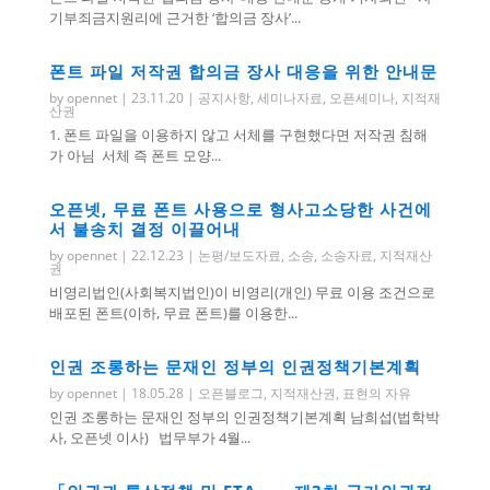
기부죄금지원리에 근거한 ‘합의금 장사’...
폰트 파일 저작권 합의금 장사 대응을 위한 안내문
by
opennet
|
23.11.20
|
공지사항
,
세미나자료
,
오픈세미나
,
지적재
산권
1. 폰트 파일을 이용하지 않고 서체를 구현했다면 저작권 침해
가 아님 서체 즉 폰트 모양...
오픈넷, 무료 폰트 사용으로 형사고소당한 사건에
서 불송치 결정 이끌어내
by
opennet
|
22.12.23
|
논평/보도자료
,
소송
,
소송자료
,
지적재산
권
비영리법인(사회복지법인)이 비영리(개인) 무료 이용 조건으로
배포된 폰트(이하, 무료 폰트)를 이용한...
인권 조롱하는 문재인 정부의 인권정책기본계획
by
opennet
|
18.05.28
|
오픈블로그
,
지적재산권
,
표현의 자유
인권 조롱하는 문재인 정부의 인권정책기본계획 남희섭(법학박
사, 오픈넷 이사) 법무부가 4월...