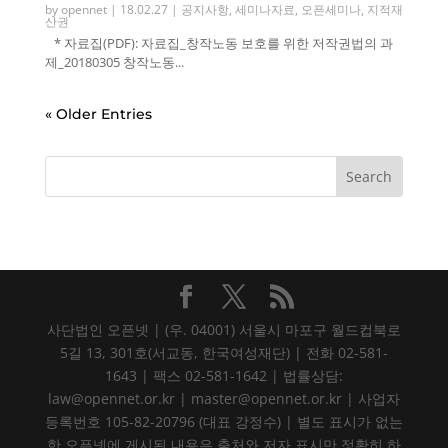
by
opennet
|
18.02.27
|
공지사항
,
세미나자료
,
오픈세미나
,
지적재
산권
* 자료집(PDF): 자료집_창작노동 보호를 위한 저작권법의 과
제_20180305 창작노동...
« Older Entries
사단법인 오픈넷 | (우. 04001) 서울시 마포구 월드컵북로
5길 13, 301호(서교동, 한국여성재단) | 전화 02-581-
1643 | 팩스 02-581-1642 | 법률상담:
law@opennet.or.kr | master@opennet.or.kr | 사업자
등록번호 105-82-20796 (대표 강정수) | 별도 표시가 없는
한 오픈넷에 게시된 내용은 출처와 저자 표시만 정확히 하